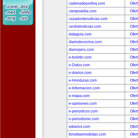
cadenadeportiva.com
Ofer
campoaldia.com
Ofer
cazadordenoticias.com
Ofer
centralnoticias.com
Ofer
dataguia.com
Ofer
diariodecocina.com
Ofer
diarioperu.com
Ofer
e-boletin.com
Ofer
e-Datos.com
Ofer
e-diarios.com
Ofer
e-Honduras.com
Ofer
e-Informacion.com
Ofer
e-mapa.com
Ofer
e-opiniones.com
Ofer
e-periodicos.com
Ofer
e-periodismo.com
Ofer
ediarios.com
Ofer
forodeperiodistas.com
Ofer