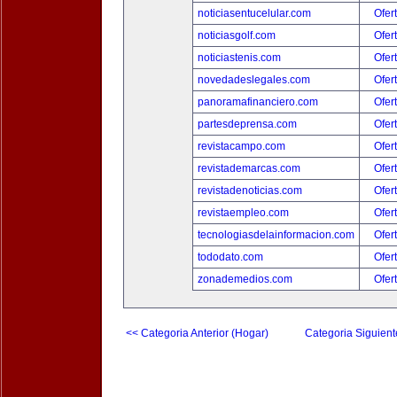
noticiasentucelular.com
Ofer
noticiasgolf.com
Ofer
noticiastenis.com
Ofer
novedadeslegales.com
Ofer
panoramafinanciero.com
Ofer
partesdeprensa.com
Ofer
revistacampo.com
Ofer
revistademarcas.com
Ofer
revistadenoticias.com
Ofer
revistaempleo.com
Ofer
tecnologiasdelainformacion.com
Ofer
tododato.com
Ofer
zonademedios.com
Ofer
<< Categoria Anterior (Hogar)
Categoria Siguient