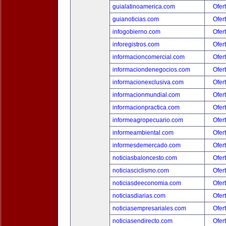
guialatinoamerica.com
Ofer
guianoticias.com
Ofer
infogobierno.com
Ofer
inforegistros.com
Ofer
informacioncomercial.com
Ofer
informaciondenegocios.com
Ofer
informacionexclusiva.com
Ofer
informacionmundial.com
Ofer
informacionpractica.com
Ofer
informeagropecuario.com
Ofer
informeambiental.com
Ofer
informesdemercado.com
Ofer
noticiasbaloncesto.com
Ofer
noticiasciclismo.com
Ofer
noticiasdeeconomia.com
Ofer
noticiasdiarias.com
Ofer
noticiasempresariales.com
Ofer
noticiasendirecto.com
Ofer