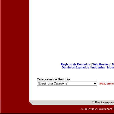
Registro de Dominios
|
Web Hosting
|
D
Dominios Expirados
|
Industrias
|
Indu
Categorías de Dominio:
[Pág. princi
** Precios expre
© 2002/2022 Solo10.com