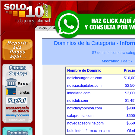
Dominios de la Categoría -
Infor
57 dominios en esta categ
Mostrando 1 de 57
Nombre de Dominio
Precio
noticiasurgentes.com
$10,0
noticiasdigitales.com
$2,50
infodiario.com
$2,00
noticlub.com
$1,49
noticiasyopinion.com
$980
salaprensa.com
$600
novedadesonline.com
$550
boletindeinformacion.com
Ofer