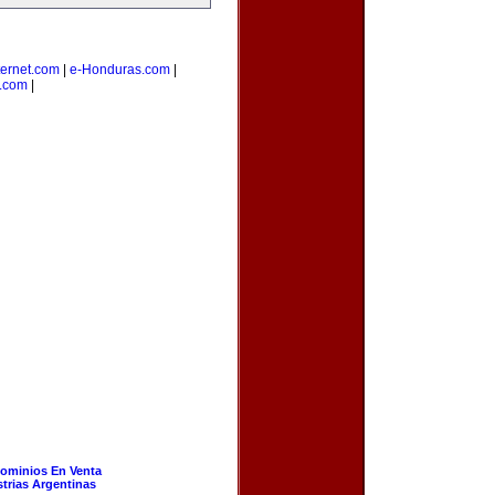
ernet.com
|
e-Honduras.com
|
s.com
|
ominios En Venta
strias Argentinas