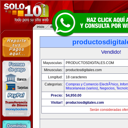
productosdigita
Vendido!
Mayusculas:
PRODUCTOSDIGITALES.COM
Minusculas:
productosdigitales.com
Longitud:
18 caracteres
Categorias:
Compras y Comercio ElectrÃ³nico
,
Info
Miscelaneas (varios)
,
Negocios
,
Tecnol
Precio:
$4,950.00
Visitar!
productosdigitales.com
Serán consideradas ofer