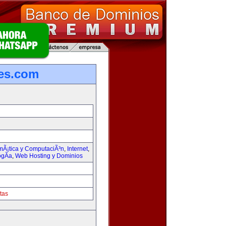
les.com
rmÃ¡tica y ComputaciÃ³n
,
Internet
,
ogÃ­a
,
Web Hosting y Dominios
tas