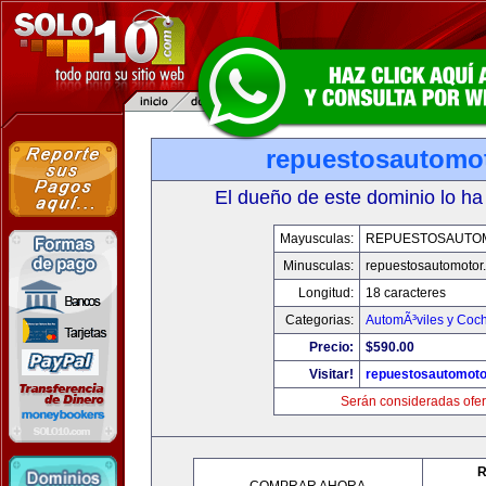
repuestosautomo
El dueño de este dominio lo ha
Mayusculas:
REPUESTOSAUTO
Minusculas:
repuestosautomotor
Longitud:
18 caracteres
Categorias:
AutomÃ³viles y Coc
Precio:
$590.00
Visitar!
repuestosautomoto
Serán consideradas ofer
R