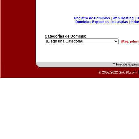
Registro de Dominios
|
Web Hosting
|
D
Dominios Expirados
|
Industrias
|
Indu
Categorías de Dominio:
[Pág. princi
** Precios expre
© 2002/2022 Solo10.com