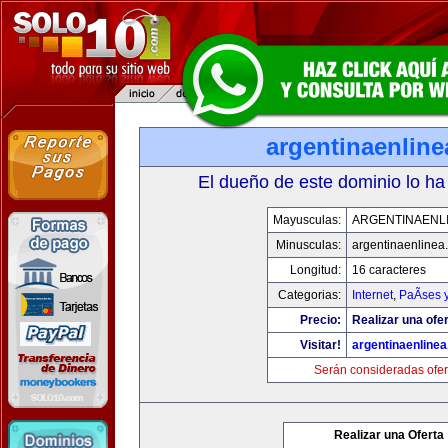
argentinaenlin
El dueño de este dominio lo ha
Mayusculas:
ARGENTINAENL
Minusculas:
argentinaenlinea
Longitud:
16 caracteres
Categorias:
Internet
,
PaÃ­ses 
Precio:
Realizar una ofer
Visitar!
argentinaenline
Serán consideradas ofer
Realizar una Oferta