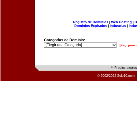
Registro de Dominios
|
Web Hosting
|
D
Dominios Expirados
|
Industrias
|
Indu
Categorías de Dominio:
[Pág. princi
** Precios expre
© 2002/2022 Solo10.com