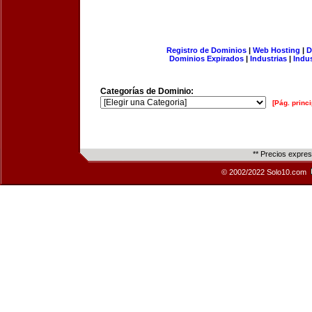
Registro de Dominios
|
Web Hosting
|
D
Dominios Expirados
|
Industrias
|
Indu
Categorías de Dominio:
[Pág. princi
** Precios expre
© 2002/2022 Solo10.com