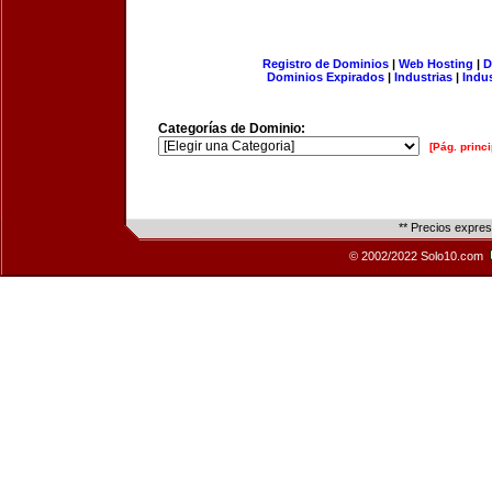
Registro de Dominios
|
Web Hosting
|
D
Dominios Expirados
|
Industrias
|
Indu
Categorías de Dominio:
[Pág. princi
** Precios expre
© 2002/2022 Solo10.com